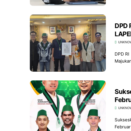
DPD RI Lia Istifhama Kerjasam
LAPE
Terti
UNKNO
DPD RI 
Majukan
Sukse
Febr
UNKNO
Suksesk
Februar