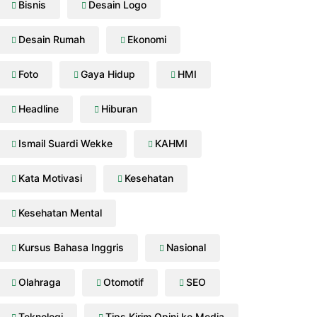
Bisnis
Desain Logo
Desain Rumah
Ekonomi
Foto
Gaya Hidup
HMI
Headline
Hiburan
Ismail Suardi Wekke
KAHMI
Kata Motivasi
Kesehatan
Kesehatan Mental
Kursus Bahasa Inggris
Nasional
Olahraga
Otomotif
SEO
Teknologi
Tips Kirim Opini ke Media