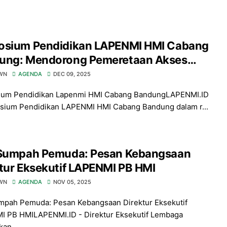
osium Pendidikan LAPENMI HMI Cabang
ung: Mendorong Pemeretaan Akses
dikan Nasional
WN
AGENDA
DEC 09, 2025
ium Pendidikan Lapenmi HMI Cabang BandungLAPENMI.ID
sium Pendidikan LAPENMI HMI Cabang Bandung dalam r...
 Sumpah Pemuda: Pesan Kebangsaan
tur Eksekutif LAPENMI PB HMI
WN
AGENDA
NOV 05, 2025
mpah Pemuda: Pesan Kebangsaan Direktur Eksekutif
 PB HMILAPENMI.ID - Direktur Eksekutif Lembaga
an...