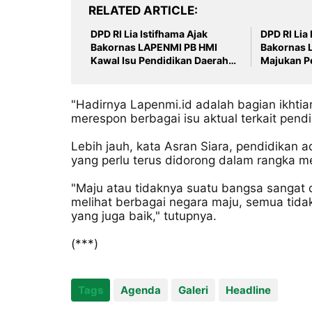
RELATED ARTICLE
DPD RI Lia Istifhama Ajak
DPD RI Lia Istifhama Kerjasama
Bakornas LAPENMI PB HMI
Bakornas 
Kawal Isu Pendidikan Daerah
Majukan P
3T
Tertinggal
"Hadirnya Lapenmi.id adalah bagian ikhtia
merespon berbagai isu aktual terkait pend
Lebih jauh, kata Asran Siara, pendidikan a
yang perlu terus didorong dalam rangka 
"Maju atau tidaknya suatu bangsa sangat d
melihat berbagai negara maju, semua tida
yang juga baik," tutupnya.
(***)
Tags
Agenda
Galeri
Headline