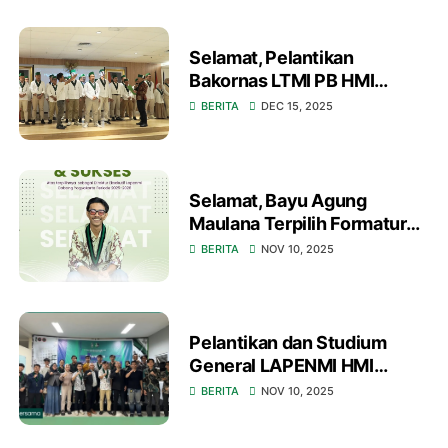
Selamat, Pelantikan
Bakornas LTMI PB HMI
Periode 2025-2027 di
BERITA
DEC 15, 2025
Jakarta
Selamat, Bayu Agung
Maulana Terpilih Formatur
Direktur Eksekutif LAPENMI
BERITA
NOV 10, 2025
Yogyakarta 2025–2026
Pelantikan dan Studium
General LAPENMI HMI
Cabang Bandung: Awali
BERITA
NOV 10, 2025
Kepemimpinan Baru dengan
Semangat Juang!