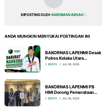
DIPOSTING OLEH
KARDIMAN AKSAH
ANDA MUNGKIN MENYUKAI POSTINGAN INI
BAKORNAS LAPENMI Desak
Polres Kolaka Utara
Tetapkan Darurat Narkoba
BERITA
JUL 08, 2026
BAKORNAS LAPENMI PB
HMI Dorong Pemerataan
Akses Pendidikan Nasional
BERITA
JUL 08, 2026