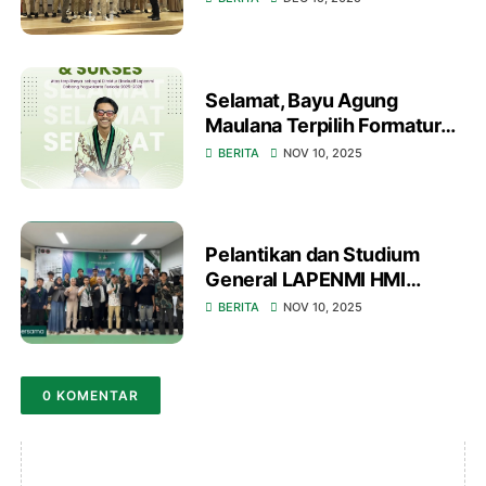
Jakarta
Selamat, Bayu Agung
Maulana Terpilih Formatur
Direktur Eksekutif LAPENMI
BERITA
NOV 10, 2025
Yogyakarta 2025–2026
Pelantikan dan Studium
General LAPENMI HMI
Cabang Bandung: Awali
BERITA
NOV 10, 2025
Kepemimpinan Baru dengan
Semangat Juang!
0 KOMENTAR