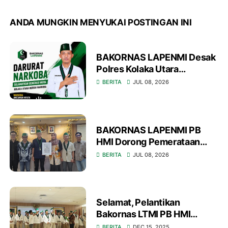
ANDA MUNGKIN MENYUKAI POSTINGAN INI
BAKORNAS LAPENMI Desak
Polres Kolaka Utara
Tetapkan Darurat Narkoba
BERITA
JUL 08, 2026
BAKORNAS LAPENMI PB
HMI Dorong Pemerataan
Akses Pendidikan Nasional
BERITA
JUL 08, 2026
Selamat, Pelantikan
Bakornas LTMI PB HMI
Periode 2025-2027 di
BERITA
DEC 15, 2025