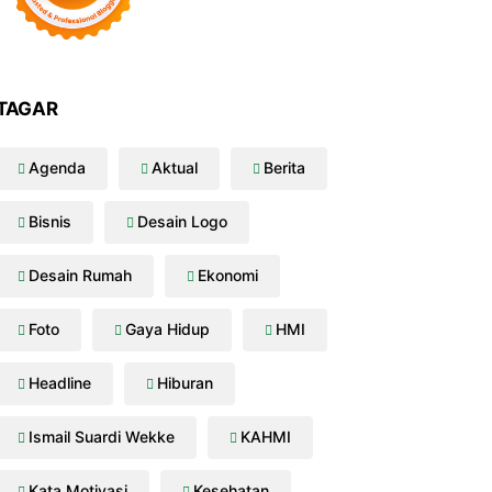
TAGAR
Agenda
Aktual
Berita
Bisnis
Desain Logo
Desain Rumah
Ekonomi
Foto
Gaya Hidup
HMI
Headline
Hiburan
Ismail Suardi Wekke
KAHMI
Kata Motivasi
Kesehatan