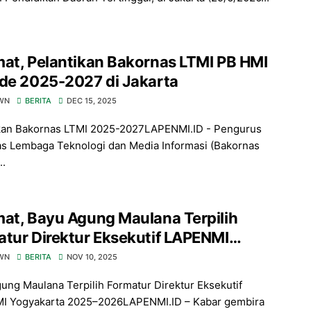
at, Pelantikan Bakornas LTMI PB HMI
de 2025-2027 di Jakarta
WN
BERITA
DEC 15, 2025
kan Bakornas LTMI 2025-2027LAPENMI.ID - Pengurus
s Lembaga Teknologi dan Media Informasi (Bakornas
..
at, Bayu Agung Maulana Terpilih
tur Direktur Eksekutif LAPENMI
akarta 2025–2026
WN
BERITA
NOV 10, 2025
ung Maulana Terpilih Formatur Direktur Eksekutif
I Yogyakarta 2025–2026LAPENMI.ID – Kabar gembira