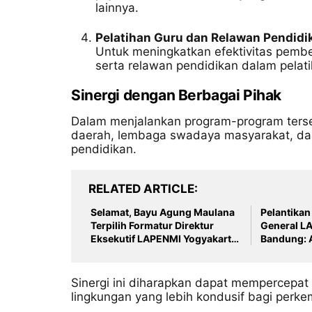
lainnya.
Pelatihan Guru dan Relawan Pendidi
Untuk meningkatkan efektivitas pembe
serta relawan pendidikan dalam pelati
Sinergi dengan Berbagai Pihak
Dalam menjalankan program-program ter
daerah, lembaga swadaya masyarakat, dan
pendidikan.
RELATED ARTICLE
Selamat, Bayu Agung Maulana
Pelantikan
Terpilih Formatur Direktur
General L
Eksekutif LAPENMI Yogyakarta
Bandung: 
2025–2026
Baru deng
Sinergi ini diharapkan dapat mempercepat
lingkungan yang lebih kondusif bagi perke