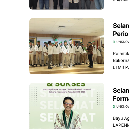
Selam
Perio
UNKNO
Pelanti
Bakorna
LTMI) P.
Selam
Forma
Yogy
UNKNO
Bayu Ag
LAPENM