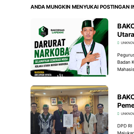
ANDA MUNGKIN MENYUKAI POSTINGAN I
BAKO
Utar
UNKNO
Peguru
Badan K
Mahasisw
BAKO
Peme
UNKNO
DPD RI 
Majukan