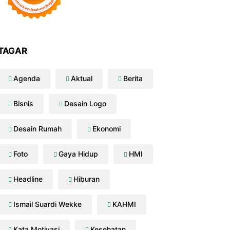
TAGAR
Agenda
Aktual
Berita
Bisnis
Desain Logo
Desain Rumah
Ekonomi
Foto
Gaya Hidup
HMI
Headline
Hiburan
Ismail Suardi Wekke
KAHMI
Kata Motivasi
Kesehatan