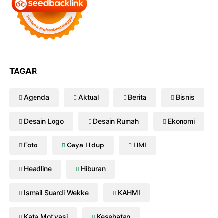
TAGAR
Agenda
Aktual
Berita
Bisnis
Desain Logo
Desain Rumah
Ekonomi
Foto
Gaya Hidup
HMI
Headline
Hiburan
Ismail Suardi Wekke
KAHMI
Kata Motivasi
Kesehatan