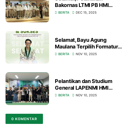
Bakornas LTMI PB HMI
Periode 2025-2027 di
BERITA
DEC 15, 2025
Jakarta
Selamat, Bayu Agung
Maulana Terpilih Formatur
Direktur Eksekutif LAPENMI
BERITA
NOV 10, 2025
Yogyakarta 2025–2026
Pelantikan dan Studium
General LAPENMI HMI
Cabang Bandung: Awali
BERITA
NOV 10, 2025
Kepemimpinan Baru dengan
Semangat Juang!
0 KOMENTAR