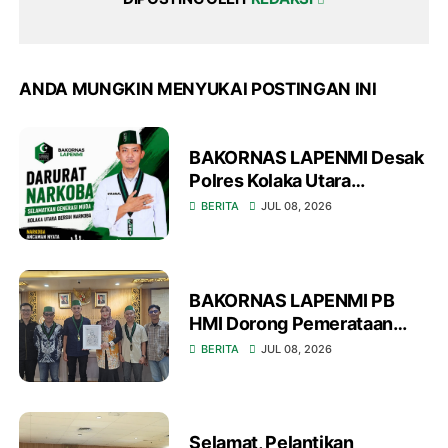
ANDA MUNGKIN MENYUKAI POSTINGAN INI
BAKORNAS LAPENMI Desak
Polres Kolaka Utara
Tetapkan Darurat Narkoba
BERITA
JUL 08, 2026
BAKORNAS LAPENMI PB
HMI Dorong Pemerataan
Akses Pendidikan Nasional
BERITA
JUL 08, 2026
Selamat, Pelantikan