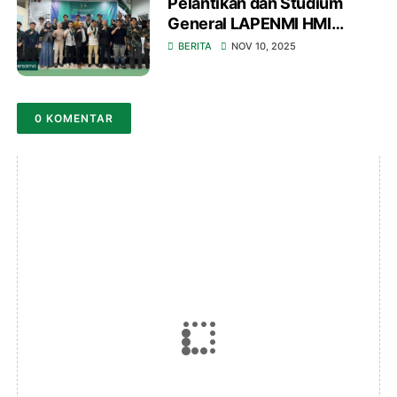
Pelantikan dan Studium
General LAPENMI HMI
Cabang Bandung: Awali
BERITA
NOV 10, 2025
Kepemimpinan Baru dengan
Semangat Juang!
0 KOMENTAR