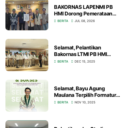
BAKORNAS LAPENMI PB
HMI Dorong Pemerataan
Akses Pendidikan Nasional
BERITA
JUL 08, 2026
Selamat, Pelantikan
Bakornas LTMI PB HMI
Periode 2025-2027 di
BERITA
DEC 15, 2025
Jakarta
Selamat, Bayu Agung
Maulana Terpilih Formatur
Direktur Eksekutif LAPENMI
BERITA
NOV 10, 2025
Yogyakarta 2025–2026